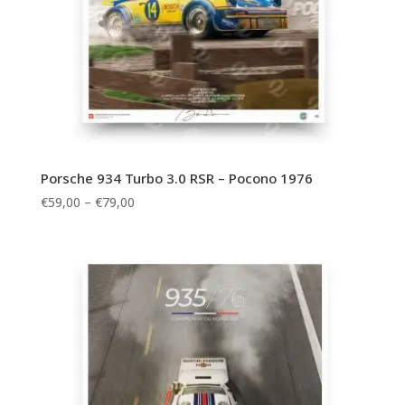
Porsche 934 Turbo 3.0 RSR – Pocono 1976
Price
€
59,00
–
€
79,00
range:
€59,00
through
€79,00