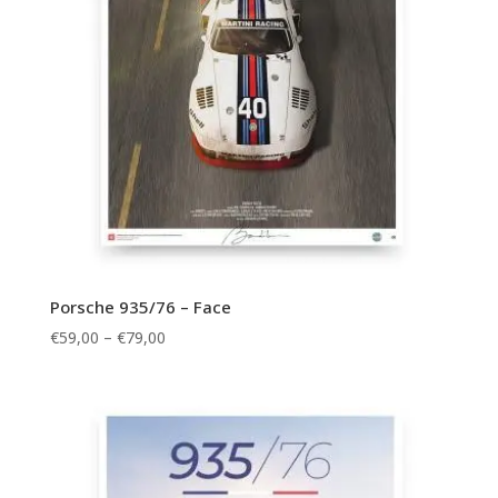
Porsche 935/76 – Face
Price
€
59,00
–
€
79,00
range:
€59,00
through
€79,00