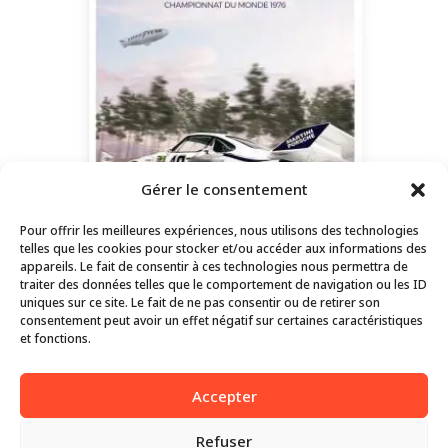
Gérer le consentement
Pour offrir les meilleures expériences, nous utilisons des technologies
telles que les cookies pour stocker et/ou accéder aux informations des
appareils. Le fait de consentir à ces technologies nous permettra de
traiter des données telles que le comportement de navigation ou les ID
uniques sur ce site. Le fait de ne pas consentir ou de retirer son
consentement peut avoir un effet négatif sur certaines caractéristiques
et fonctions.
Porsche 935/76 – Profil
Price
€
59,00
–
€
79,00
Accepter
range:
€59,00
Refuser
Exclusive Edition – © 2020-2026 | Design with love by